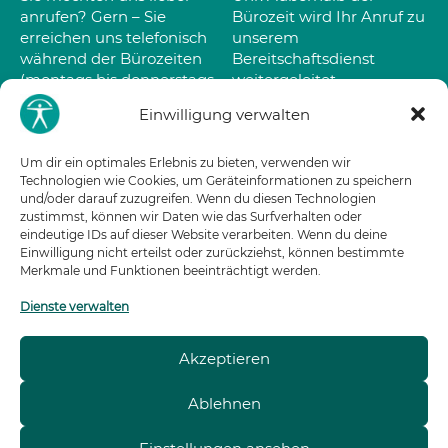
anrufen? Gern – Sie
Bürozeit wird Ihr Anruf zu
erreichen uns telefonisch
unserem
während der Bürozeiten
Bereitschaftsdienst
(montags bis donnerstags
weitergeleitet.
09:00 – 16:00 Uhr und
Einwilligung verwalten
Um dir ein optimales Erlebnis zu bieten, verwenden wir
Technologien wie Cookies, um Geräteinformationen zu speichern
und/oder darauf zuzugreifen. Wenn du diesen Technologien
zustimmst, können wir Daten wie das Surfverhalten oder
eindeutige IDs auf dieser Website verarbeiten. Wenn du deine
Einwilligung nicht erteilst oder zurückziehst, können bestimmte
Pinneberger Weg 13 - 20257 Hamburg
Merkmale und Funktionen beeinträchtigt werden.
Bürozeiten: Mo–Do: 09:00–16:00 Uhr
Dienste verwalten
Fr 09:00-15:00 Uhr
Akzeptieren
Fon
040 | 85 35 87 0
Fax
040 | 85 35 87 19
Ablehnen
E-Mail
mail@m-a-g.de