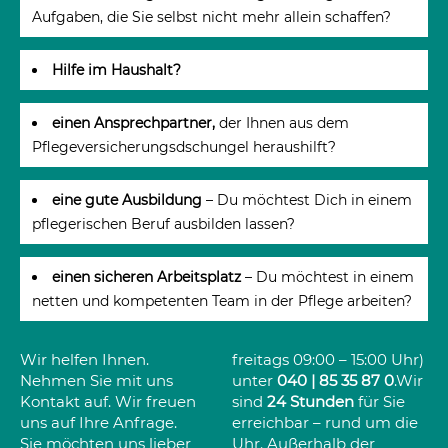
Aufgaben, die Sie selbst nicht mehr allein schaffen?
Hilfe im Haushalt?
einen Ansprechpartner,
der Ihnen aus dem
Pflegeversicherungs­dschungel heraushilft?
eine gute Ausbildung
– Du möchtest Dich in einem
pflegerischen Beruf ausbilden lassen?
einen sicheren Arbeitsplatz
– Du möchtest in einem
netten und kompetenten Team in der Pflege arbeiten?
Wir helfen Ihnen.
freitags 09:00 – 15:00 Uhr)
Nehmen Sie mit uns
unter
040 | 85 35 87 0
.Wir
Kontakt auf. Wir freuen
sind
24 Stunden
für Sie
uns auf Ihre Anfrage.
erreichbar – rund um die
Sie möchten uns lieber
Uhr. Außerhalb der